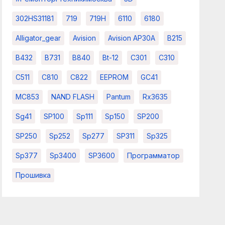
302HS31181
719
719H
6110
6180
Alligator_gear
Avision
Avision AP30A
B215
B432
B731
B840
Bt-12
C301
C310
C511
C810
C822
EEPROM
GC41
MC853
NAND FLASH
Pantum
Rx3635
Sg41
SP100
Sp111
Sp150
SP200
SP250
Sp252
Sp277
SP311
Sp325
Sp377
Sp3400
SP3600
Программатор
Прошивка