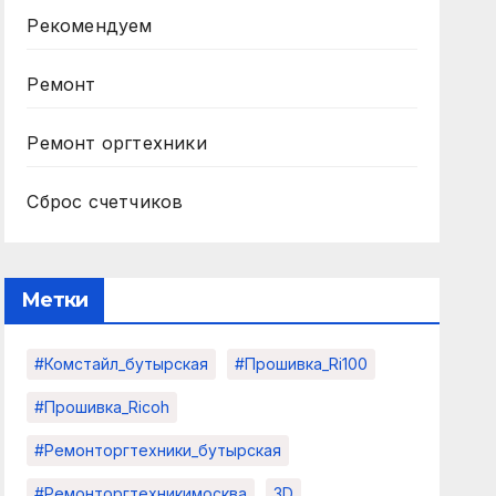
Рекомендуем
Ремонт
Ремонт оргтехники
Сброс счетчиков
Метки
#комстайл_бутырская
#прошивка_Ri100
#прошивка_Ricoh
#ремонторгтехники_бутырская
#ремонторгтехникимосква
3D