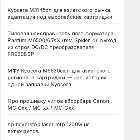
Kyocera M3145dn для азиатского рынка,
адаптация под европейские картриджи
Типовая неисправность плат форматера
Pantum M6500/65XX (rev. Spider 4): выход
из строя DC/DC преобразователя
FR9608SP
МФУ Kyocera M6630cidn для азиатского
региона, а картриджи — нет: история
одной заправки Kyocera
Про прошивку чипов абсорбера Canon
MC-Cxx / MC-xx / MC-Gxx
hp neverstop laser mfp 1200w не
включается.