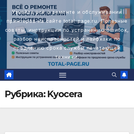
Перейти
Узнайте всё о ремонте и обслуживании
к
принтеров на сайте total-page.ru. Полезные
содержимому
советы, инструкции по устранению ошибок,
разбор неисправностей и лайфхаки по
продлению срока службы печатающей
техники.
Рубрика:
Kyocera