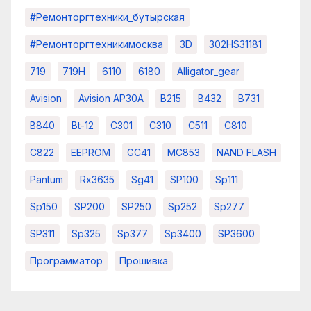
#ремонторгтехники_бутырская
#ремонторгтехникимосква
3D
302HS31181
719
719H
6110
6180
Alligator_gear
Avision
Avision AP30A
B215
B432
B731
B840
Bt-12
C301
C310
C511
C810
C822
EEPROM
GC41
MC853
NAND FLASH
Pantum
Rx3635
Sg41
SP100
Sp111
Sp150
SP200
SP250
Sp252
Sp277
SP311
Sp325
Sp377
Sp3400
SP3600
Программатор
Прошивка