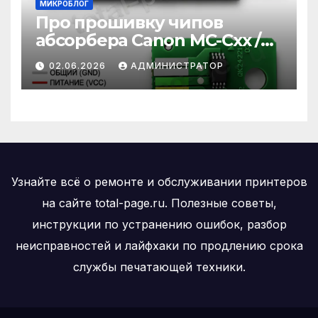
МИКРОБЛОГ
Про прошивку чипов
абсорбера Canon MC-Cxx /
MC-xx / MC-Gxx
02.06.2026
АДМИНИСТРАТОР
Узнайте всё о ремонте и обслуживании принтеров
на сайте total-page.ru. Полезные советы,
инструкции по устранению ошибок, разбор
неисправностей и лайфхаки по продлению срока
службы печатающей техники.