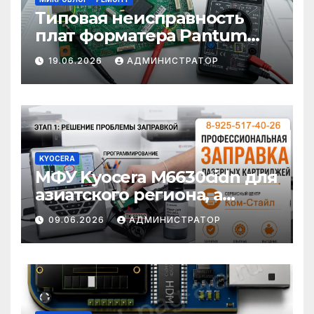
Типовая неисправность
плат форматера Pantum
M6500/65XX (rev. Spider 4):
19.06.2026
АДМИНИСТРАТОР
выход из строя DC/DC
преобразователя FR9608SP
KYOCERA
МФУ Kyocera M6630cidn для
азиатского региона, а
картриджи — нет: история
09.06.2026
АДМИНИСТРАТОР
одной заправки Kyocera