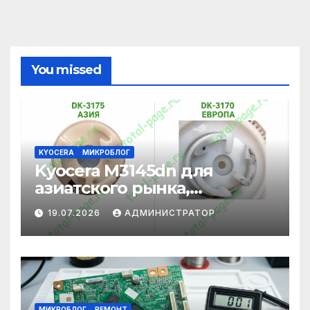
You missed
KYOCERA
МИКРОБЛОГ
Kyocera M3145dn для
азиатского рынка,
адаптация под
19.07.2026
АДМИНИСТРАТОР
европейские картриджи
МИКРОБЛОГ
РЕМОНТ