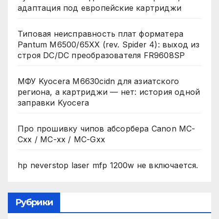
адаптация под европейские картриджи
Типовая неисправность плат форматера
Pantum M6500/65XX (rev. Spider 4): выход из
строя DC/DC преобразователя FR9608SP
МФУ Kyocera M6630cidn для азиатского
региона, а картриджи — нет: история одной
заправки Kyocera
Про прошивку чипов абсорбера Canon MC-
Cxx / MC-xx / MC-Gxx
hp neverstop laser mfp 1200w не включается.
Рубрики