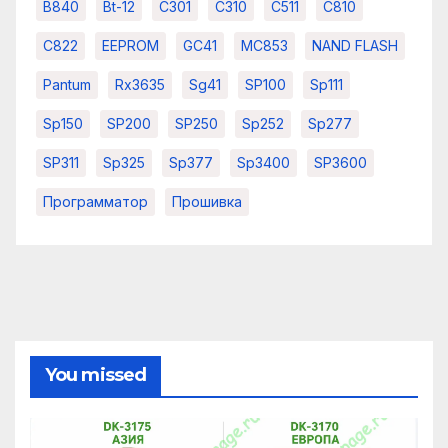
B840
Bt-12
C301
C310
C511
C810
C822
EEPROM
GC41
MC853
NAND FLASH
Pantum
Rx3635
Sg41
SP100
Sp111
Sp150
SP200
SP250
Sp252
Sp277
SP311
Sp325
Sp377
Sp3400
SP3600
Программатор
Прошивка
You missed