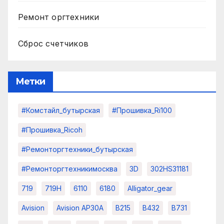
Ремонт оргтехники
Сброс счетчиков
Метки
#комстайл_бутырская
#прошивка_Ri100
#прошивка_Ricoh
#ремонторгтехники_бутырская
#ремонторгтехникимосква
3D
302HS31181
719
719H
6110
6180
Alligator_gear
Avision
Avision AP30A
B215
B432
B731