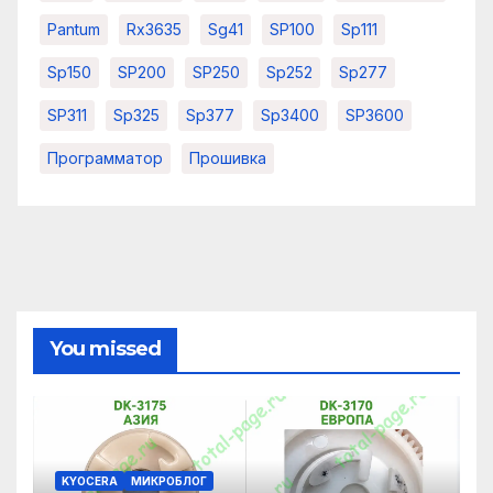
Pantum
Rx3635
Sg41
SP100
Sp111
Sp150
SP200
SP250
Sp252
Sp277
SP311
Sp325
Sp377
Sp3400
SP3600
Программатор
Прошивка
You missed
KYOCERA
МИКРОБЛОГ