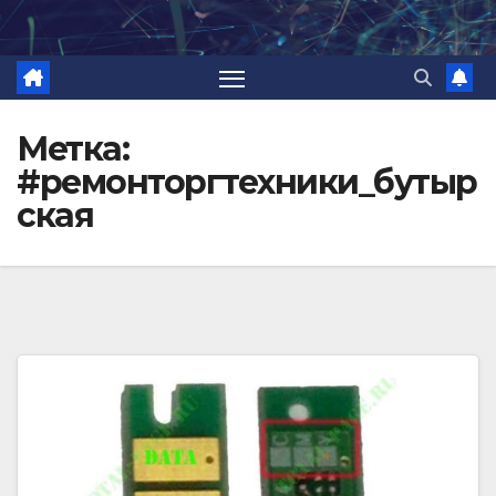
Перейти
к
содержимому
Метка:
#ремонторгтехники_бутыр
ская