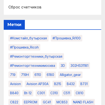
Сброс счетчиков
Метки
#комстайл_бутырская
#прошивка_Ri100
#прошивка_Ricoh
#ремонторгтехники_бутырская
#ремонторгтехникимосква
3D
302HS31181
719
719H
6110
6180
Alligator_gear
Avision
Avision AP30A
B215
B432
B731
B840
Bt-12
C301
C310
C511
C810
C822
EEPROM
GC41
MC853
NAND FLASH