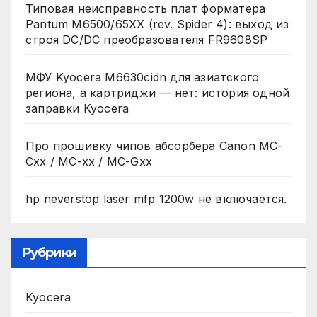
Типовая неисправность плат форматера
Pantum M6500/65XX (rev. Spider 4): выход из
строя DC/DC преобразователя FR9608SP
МФУ Kyocera M6630cidn для азиатского
региона, а картриджи — нет: история одной
заправки Kyocera
Про прошивку чипов абсорбера Canon MC-
Cxx / MC-xx / MC-Gxx
hp neverstop laser mfp 1200w не включается.
Рубрики
Kyocera