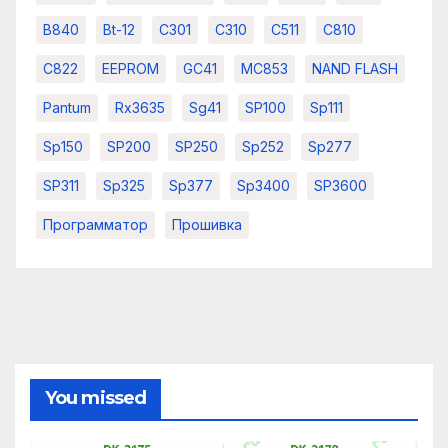
B840
Bt-12
C301
C310
C511
C810
C822
EEPROM
GC41
MC853
NAND FLASH
Pantum
Rx3635
Sg41
SP100
Sp111
Sp150
SP200
SP250
Sp252
Sp277
SP311
Sp325
Sp377
Sp3400
SP3600
Программатор
Прошивка
You missed