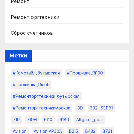
Ремонт
Ремонт оргтехники
Сброс счетчиков
Метки
#комстайл_бутырская
#прошивка_Ri100
#прошивка_Ricoh
#ремонторгтехники_бутырская
#ремонторгтехникимосква
3D
302HS31181
719
719H
6110
6180
Alligator_gear
Avision
Avision AP30A
B215
B432
B731