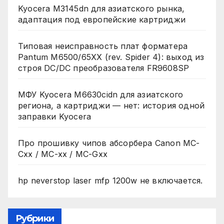
Kyocera M3145dn для азиатского рынка,
адаптация под европейские картриджи
Типовая неисправность плат форматера
Pantum M6500/65XX (rev. Spider 4): выход из
строя DC/DC преобразователя FR9608SP
МФУ Kyocera M6630cidn для азиатского
региона, а картриджи — нет: история одной
заправки Kyocera
Про прошивку чипов абсорбера Canon MC-
Cxx / MC-xx / MC-Gxx
hp neverstop laser mfp 1200w не включается.
Рубрики