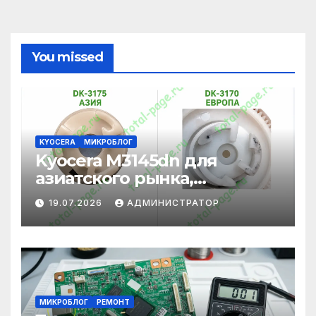
You missed
KYOCERA
МИКРОБЛОГ
Kyocera M3145dn для
азиатского рынка,
адаптация под
19.07.2026
АДМИНИСТРАТОР
европейские картриджи
МИКРОБЛОГ
РЕМОНТ