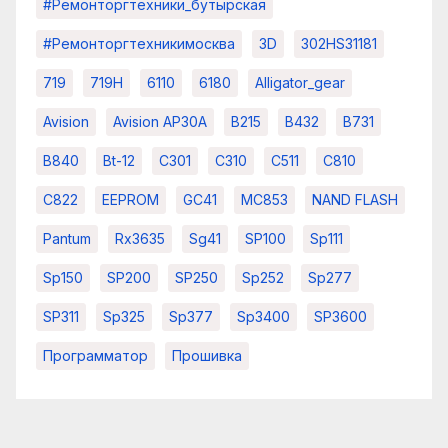
#ремонторгтехники_бутырская
#ремонторгтехникимосква
3D
302HS31181
719
719H
6110
6180
Alligator_gear
Avision
Avision AP30A
B215
B432
B731
B840
Bt-12
C301
C310
C511
C810
C822
EEPROM
GC41
MC853
NAND FLASH
Pantum
Rx3635
Sg41
SP100
Sp111
Sp150
SP200
SP250
Sp252
Sp277
SP311
Sp325
Sp377
Sp3400
SP3600
Программатор
Прошивка