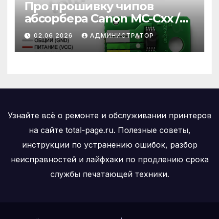
Про прошивку чипов
абсорбера Canon MC-Cxx /
MC-xx / MC-Gxx
02.06.2026
АДМИНИСТРАТОР
Узнайте всё о ремонте и обслуживании принтеров
на сайте total-page.ru. Полезные советы,
инструкции по устранению ошибок, разбор
неисправностей и лайфхаки по продлению срока
службы печатающей техники.