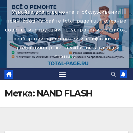
Перейти
Узнайте всё о ремонте и обслуживании
к
принтеров на сайте total-page.ru. Полезные
содержимому
советы, инструкции по устранению ошибок,
разбор неисправностей и лайфхаки по
продлению срока службы печатающей
техники.
Метка:
NAND FLASH