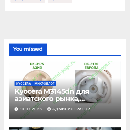
You missed
KYOCERA
МИКРОБЛОГ
Kyocera M3145dn для
азиатского рынка,
адаптация под
19.07.2026
АДМИНИСТРАТОР
европейские картриджи