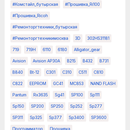
#комстайл_бутырская
#прошивка_Ri100
#прошивка_Ricoh
#ремонторгтехники_бутырская
#ремонторгтехникимосква
3D
302HS31181
719
719H
6110
6180
Alligator_gear
Avision
Avision AP30A
B215
B432
B731
B840
Bt-12
C301
C310
C511
C810
C822
EEPROM
GC41
MC853
NAND FLASH
Pantum
Rx3635
Sg41
SP100
Sp111
Sp150
SP200
SP250
Sp252
Sp277
SP311
Sp325
Sp377
Sp3400
SP3600
Программатор
Прошивка