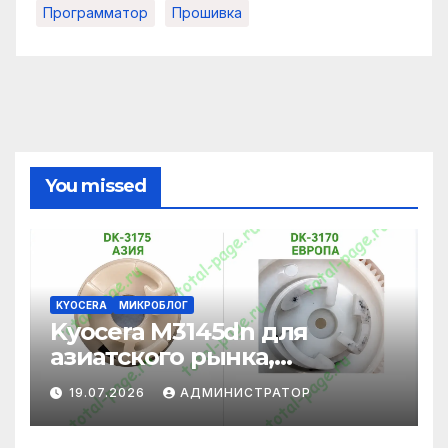
Программатор
Прошивка
You missed
KYOCERA
МИКРОБЛОГ
Kyocera M3145dn для
азиатского рынка,
адаптация под
19.07.2026
АДМИНИСТРАТОР
европейские картриджи