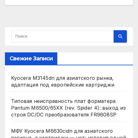
Свежие Записи
Kyocera M3145dn для азиатского рынка,
адаптация под европейские картриджи
Типовая неисправность плат форматера
Pantum M6500/65XX (rev. Spider 4): выход из
строя DC/DC преобразователя FR9608SP
МФУ Kyocera M6630cidn для азиатского
региона, а картриджи — нет: история одной