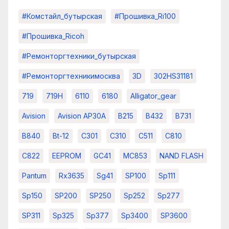
#комстайл_бутырская
#прошивка_Ri100
#прошивка_Ricoh
#ремонторгтехники_бутырская
#ремонторгтехникимосква
3D
302HS31181
719
719H
6110
6180
Alligator_gear
Avision
Avision AP30A
B215
B432
B731
B840
Bt-12
C301
C310
C511
C810
C822
EEPROM
GC41
MC853
NAND FLASH
Pantum
Rx3635
Sg41
SP100
Sp111
Sp150
SP200
SP250
Sp252
Sp277
SP311
Sp325
Sp377
Sp3400
SP3600