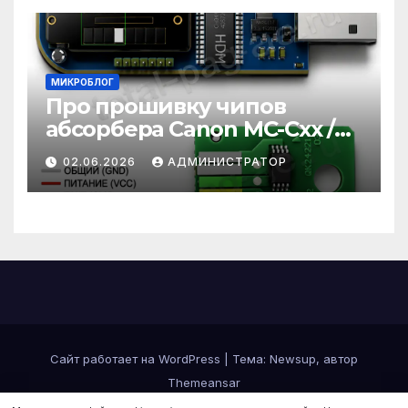
МИКРОБЛОГ
Про прошивку чипов
абсорбера Canon MC-Cxx /
MC-xx / MC-Gxx
02.06.2026
АДМИНИСТРАТОР
Сайт работает на WordPress
|
Тема:
Newsup
, автор
Themeansar