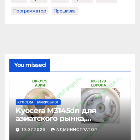
Программатор
Прошивка
You missed
KYOCERA
МИКРОБЛОГ
Kyocera M3145dn для
азиатского рынка,
адаптация под
19.07.2026
АДМИНИСТРАТОР
европейские картриджи