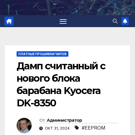
Перейти
к
содержимому
ПЛАТНЫЕ ПРОШИВКИ ЧИПОВ
Дамп считанный с
нового блока
барабана Kyocera
DK-8350
От
Администратор
#EEPROM
ОКТ 31, 2024