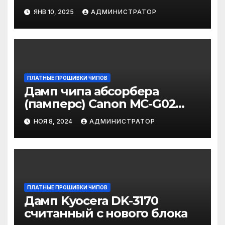
/ AM40Q / AM40A / AM40A
ЯНВ 10, 2025
АДМИНИСТРАТОР
для прошивки на
программаторе
ПЛАТНЫЕ ПРОШИВКИ ЧИПОВ
Дамп чипа абсорбера
(памперс) Canon MC-G02
для прошивки
НОЯ 8, 2024
АДМИНИСТРАТОР
ПЛАТНЫЕ ПРОШИВКИ ЧИПОВ
Дамп Kyocera DK-3170
считанный с нового блока