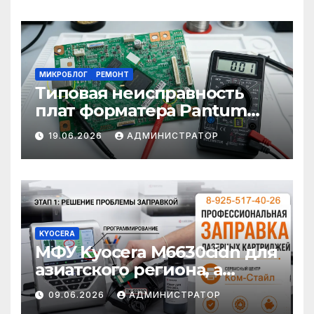
МИКРОБЛОГ
РЕМОНТ
Типовая неисправность
плат форматера Pantum
M6500/65XX (rev. Spider 4):
19.06.2026
АДМИНИСТРАТОР
выход из строя DC/DC
преобразователя FR9608SP
KYOCERA
МФУ Kyocera M6630cidn для
азиатского региона, а
картриджи — нет: история
09.06.2026
АДМИНИСТРАТОР
одной заправки Kyocera