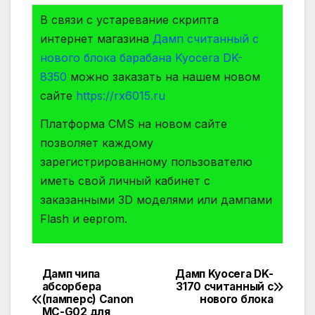
В связи с устаревание скрипта
интернет магазина
Дамп считанный с
нового блока барабана Kyocera DK-
8350
можно заказать на нашем новом
сайте
https://rx6015.ru
Платформа СMS на новом сайте
позволяет каждому
зарегистрированному пользователю
иметь свой личный кабинет с
заказанными 3D моделями или дампами
Flash и eeprom.
Дамп чипа
Дамп Kyocera DK-
Навигация
абсорбера
3170 считанный с
(памперс) Canon
нового блока
по
MC-G02 для