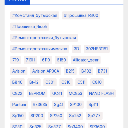
#комстайл_бутырская
#прошивка_Ri100
#прошивка_Ricoh
#ремонторгтехники_бутырская
#ремонторгтехникимосква
3D
302HS31181
719
719H
6110
6180
Alligator_gear
Avision
Avision AP30A
B215
B432
B731
B840
Bt-12
C301
C310
C511
C810
C822
EEPROM
GC41
MC853
NAND FLASH
Pantum
Rx3635
Sg41
SP100
Sp111
Sp150
SP200
SP250
Sp252
Sp277
SP311
Sp325
Sp377
Sp3400
SP3600