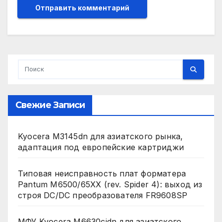
Свежие Записи
Kyocera M3145dn для азиатского рынка,
адаптация под европейские картриджи
Типовая неисправность плат форматера
Pantum M6500/65XX (rev. Spider 4): выход из
строя DC/DC преобразователя FR9608SP
МФУ Kyocera M6630cidn для азиатского