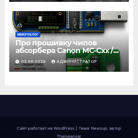
МИКРОБЛОГ
Про прошивку чипов
абсорбера Canon MC-Cxx /
MC-xx / MC-Gxx
02.06.2026
АДМИНИСТРАТОР
Сайт работает на WordPress
|
Тема:
Newsup
, автор
Themeansar