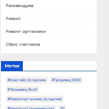
Рекомендуем
Ремонт
Ремонт оргтехники
Сброс счетчиков
Метки
#комстайл_бутырская
#прошивка_Ri100
#прошивка_Ricoh
#ремонторгтехники_бутырская
#ремонторгтехникимосква
3D