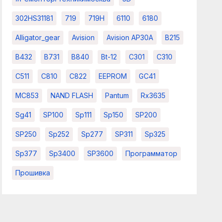
302HS31181
719
719H
6110
6180
Alligator_gear
Avision
Avision AP30A
B215
B432
B731
B840
Bt-12
C301
C310
C511
C810
C822
EEPROM
GC41
MC853
NAND FLASH
Pantum
Rx3635
Sg41
SP100
Sp111
Sp150
SP200
SP250
Sp252
Sp277
SP311
Sp325
Sp377
Sp3400
SP3600
Программатор
Прошивка