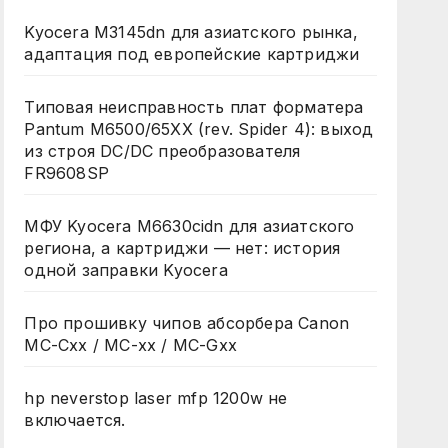
Kyocera M3145dn для азиатского рынка,
адаптация под европейские картриджи
Типовая неисправность плат форматера
Pantum M6500/65XX (rev. Spider 4): выход
из строя DC/DC преобразователя
FR9608SP
МФУ Kyocera M6630cidn для азиатского
региона, а картриджи — нет: история
одной заправки Kyocera
Про прошивку чипов абсорбера Canon
MC-Cxx / MC-xx / MC-Gxx
hp neverstop laser mfp 1200w не
включается.