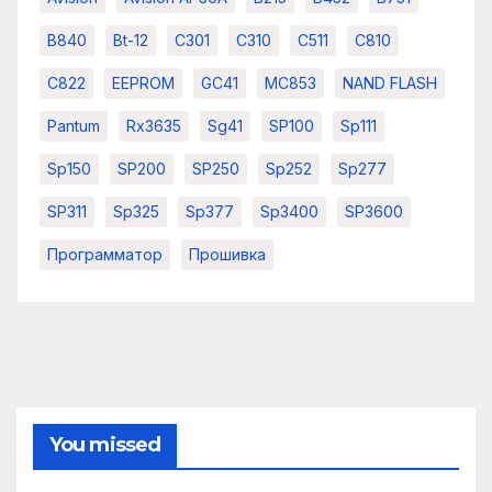
B840
Bt-12
C301
C310
C511
C810
C822
EEPROM
GC41
MC853
NAND FLASH
Pantum
Rx3635
Sg41
SP100
Sp111
Sp150
SP200
SP250
Sp252
Sp277
SP311
Sp325
Sp377
Sp3400
SP3600
Программатор
Прошивка
You missed