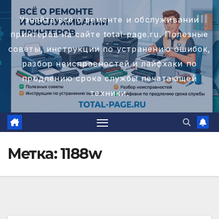
Перейти
Узнайте всё о ремонте и обслуживании
к
принтеров на сайте total-page.ru. Полезные
содержимому
советы, инструкции по устранению ошибок,
разбор неисправностей и лайфхаки по
продлению срока службы печатающей
техники.
Метка:
1188w