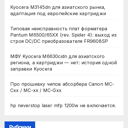
Kyocera M3145dn для азиатского рынка,
адаптация под европейские картриджи
Типовая неисправность плат форматера
Pantum M6500/65XX (rev. Spider 4): выход из
строя DC/DC преобразователя FR9608SP
МФУ Kyocera M6630cidn для азиатского
региона, а картриджи — нет: история одной
заправки Kyocera
Про прошивку чипов абсорбера Canon MC-
Cxx / MC-xx / MC-Gxx
hp neverstop laser mfp 1200w не включается.
Рубрики