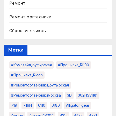
Ремонт
Ремонт оргтехники
Сброс счетчиков
Метки
#комстайл_бутырская
#прошивка_Ri100
#прошивка_Ricoh
#ремонторгтехники_бутырская
#ремонторгтехникимосква
3D
302HS31181
719
719H
6110
6180
Alligator_gear
Avision
Avision AP30A
B215
B432
B731