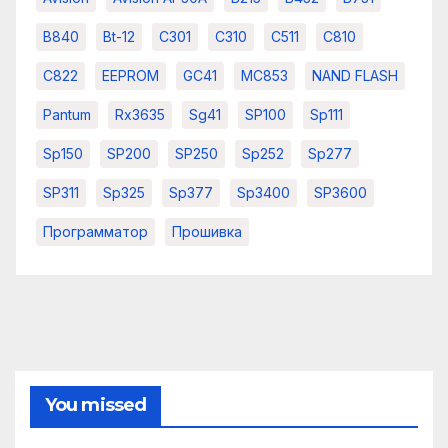
B840
Bt-12
C301
C310
C511
C810
C822
EEPROM
GC41
MC853
NAND FLASH
Pantum
Rx3635
Sg41
SP100
Sp111
Sp150
SP200
SP250
Sp252
Sp277
SP311
Sp325
Sp377
Sp3400
SP3600
Программатор
Прошивка
You missed