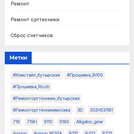
Ремонт
Ремонт оргтехники
Сброс счетчиков
Метки
#комстайл_бутырская
#прошивка_Ri100
#прошивка_Ricoh
#ремонторгтехники_бутырская
#ремонторгтехникимосква
3D
302HS31181
719
719H
6110
6180
Alligator_gear
Avision
Avision AP30A
B215
B432
B731