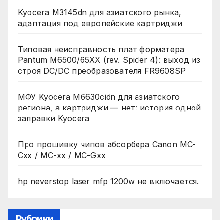
Kyocera M3145dn для азиатского рынка,
адаптация под европейские картриджи
Типовая неисправность плат форматера
Pantum M6500/65XX (rev. Spider 4): выход из
строя DC/DC преобразователя FR9608SP
МФУ Kyocera M6630cidn для азиатского
региона, а картриджи — нет: история одной
заправки Kyocera
Про прошивку чипов абсорбера Canon MC-
Cxx / MC-xx / MC-Gxx
hp neverstop laser mfp 1200w не включается.
Рубрики