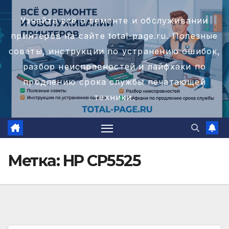
Перейти
Узнайте всё о ремонте и обслуживании
к
принтеров на сайте total-page.ru. Полезные
содержимому
советы, инструкции по устранению ошибок,
разбор неисправностей и лайфхаки по
продлению срока службы печатающей
техники.
Метка:
HP CP5525