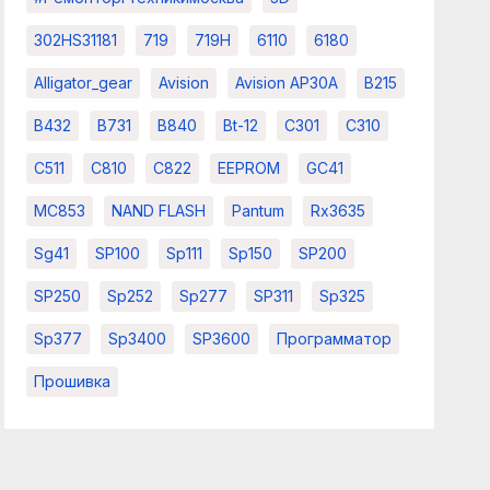
302HS31181
719
719H
6110
6180
Alligator_gear
Avision
Avision AP30A
B215
B432
B731
B840
Bt-12
C301
C310
C511
C810
C822
EEPROM
GC41
MC853
NAND FLASH
Pantum
Rx3635
Sg41
SP100
Sp111
Sp150
SP200
SP250
Sp252
Sp277
SP311
Sp325
Sp377
Sp3400
SP3600
Программатор
Прошивка