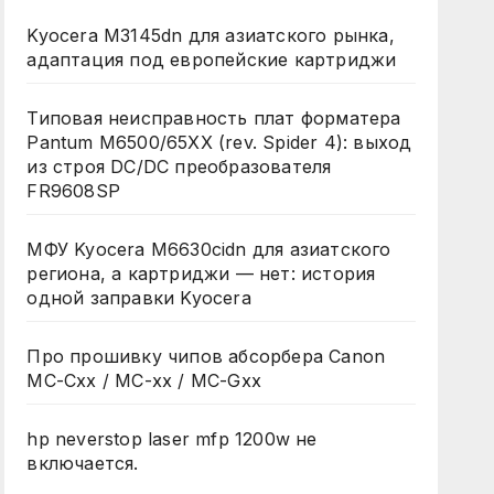
Kyocera M3145dn для азиатского рынка,
адаптация под европейские картриджи
Типовая неисправность плат форматера
Pantum M6500/65XX (rev. Spider 4): выход
из строя DC/DC преобразователя
FR9608SP
МФУ Kyocera M6630cidn для азиатского
региона, а картриджи — нет: история
одной заправки Kyocera
Про прошивку чипов абсорбера Canon
MC-Cxx / MC-xx / MC-Gxx
hp neverstop laser mfp 1200w не
включается.