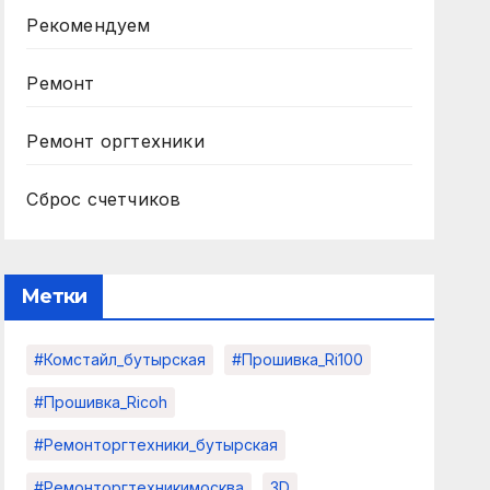
Рекомендуем
Ремонт
Ремонт оргтехники
Сброс счетчиков
Метки
#комстайл_бутырская
#прошивка_Ri100
#прошивка_Ricoh
#ремонторгтехники_бутырская
#ремонторгтехникимосква
3D