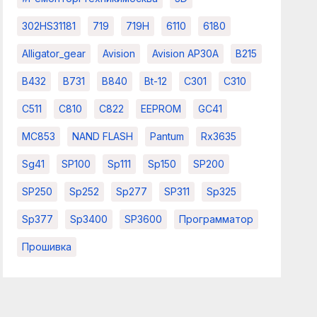
302HS31181
719
719H
6110
6180
Alligator_gear
Avision
Avision AP30A
B215
B432
B731
B840
Bt-12
C301
C310
C511
C810
C822
EEPROM
GC41
MC853
NAND FLASH
Pantum
Rx3635
Sg41
SP100
Sp111
Sp150
SP200
SP250
Sp252
Sp277
SP311
Sp325
Sp377
Sp3400
SP3600
Программатор
Прошивка