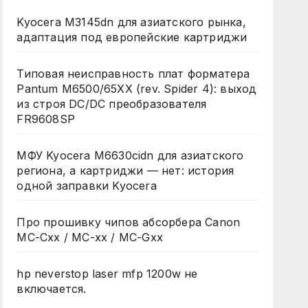
Kyocera M3145dn для азиатского рынка,
адаптация под европейские картриджи
Типовая неисправность плат форматера
Pantum M6500/65XX (rev. Spider 4): выход
из строя DC/DC преобразователя
FR9608SP
МФУ Kyocera M6630cidn для азиатского
региона, а картриджи — нет: история
одной заправки Kyocera
Про прошивку чипов абсорбера Canon
MC-Cxx / MC-xx / MC-Gxx
hp neverstop laser mfp 1200w не
включается.