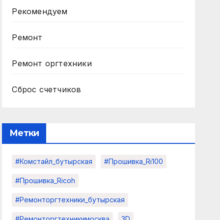
Рекомендуем
Ремонт
Ремонт оргтехники
Сброс счетчиков
Метки
#комстайл_бутырская
#прошивка_Ri100
#прошивка_Ricoh
#ремонторгтехники_бутырская
#ремонторгтехникимосква
3D