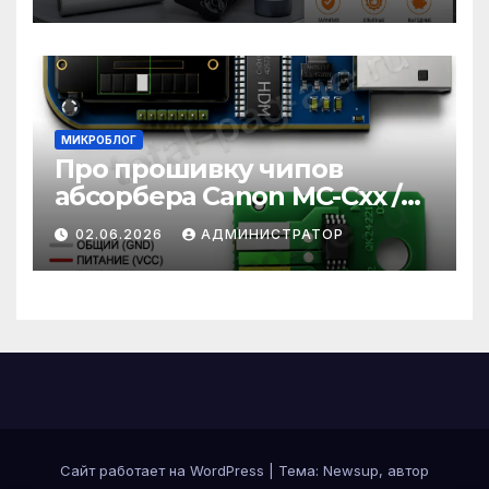
одной заправки Kyocera
МИКРОБЛОГ
Про прошивку чипов
абсорбера Canon MC-Cxx /
MC-xx / MC-Gxx
02.06.2026
АДМИНИСТРАТОР
Сайт работает на WordPress
|
Тема:
Newsup
, автор