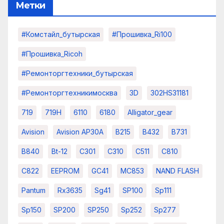
Метки
#комстайл_бутырская
#прошивка_Ri100
#прошивка_Ricoh
#ремонторгтехники_бутырская
#ремонторгтехникимосква
3D
302HS31181
719
719H
6110
6180
Alligator_gear
Avision
Avision AP30A
B215
B432
B731
B840
Bt-12
C301
C310
C511
C810
C822
EEPROM
GC41
MC853
NAND FLASH
Pantum
Rx3635
Sg41
SP100
Sp111
Sp150
SP200
SP250
Sp252
Sp277