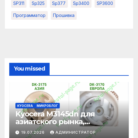
SP311
Sp325
Sp377
Sp3400
SP3600
Программатор
Прошивка
You missed
KYOCERA
МИКРОБЛОГ
Kyocera M3145dn для
азиатского рынка,
адаптация под
19.07.2026
АДМИНИСТРАТОР
европейские картриджи