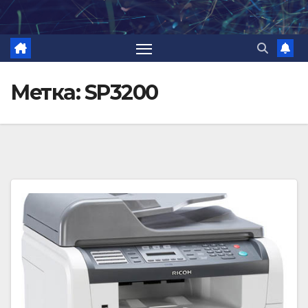
Перейти
к
содержимому
Метка:
SP3200