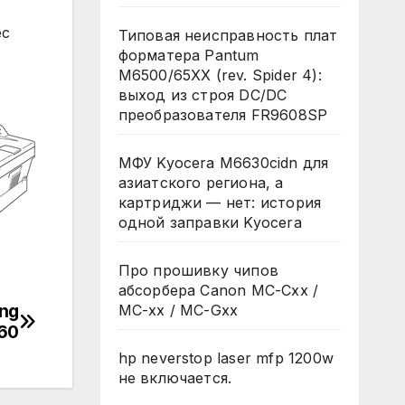
ес
Типовая неисправность плат
форматера Pantum
M6500/65XX (rev. Spider 4):
выход из строя DC/DC
преобразователя FR9608SP
МФУ Kyocera M6630cidn для
азиатского региона, а
картриджи — нет: история
одной заправки Kyocera
Про прошивку чипов
абсорбера Canon MC-Cxx /
ng
MC-xx / MC-Gxx
60
hp neverstop laser mfp 1200w
не включается.