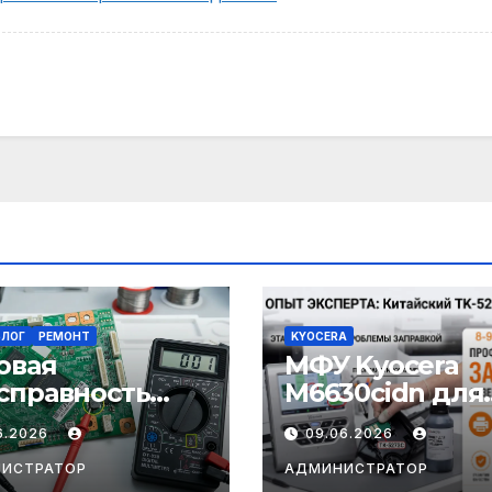
ЛОГ
РЕМОНТ
KYOCERA
овая
МФУ Kyocera
справность
M6630cidn для
т форматера
азиатского
6.2026
09.06.2026
tum
региона, а
0/65XX (rev.
картриджи — н
ИСТРАТОР
АДМИНИСТРАТОР