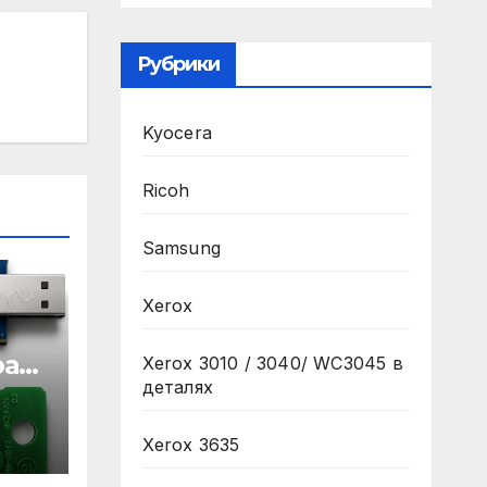
Рубрики
Kyocera
Ricoh
Samsung
Xerox
ра
Xerox 3010 / 3040/ WC3045 в
деталях
 MC-
Xerox 3635