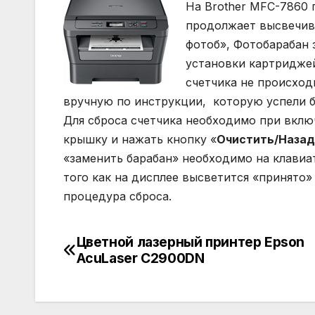
На Brother MFC-7860 
продолжает высвечива
фотоб», Фотобарабан 
установки картриджей
счетчика не происход
вручную по инструкции, которую успели б
Для сброса счетчика необходимо при вкл
крышку и нажать кнопку «
Очистить/Назад
«заменить барабан» необходимо на клавиа
того как на дисплее высветится «принято»
процедура сброса.
Цветной лазерный принтер Epson
Навигация
AcuLaser C2900DN
по
записям