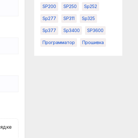
SP200
SP250
Sp252
Sp277
SP311
Sp325
Sp377
Sp3400
SP3600
Программатор
Прошивка
рядке