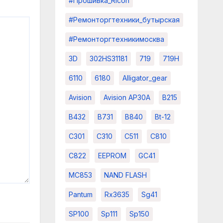
#прошивка_Ricoh
#ремонторгтехники_бутырская
#ремонторгтехникимосква
3D
302HS31181
719
719H
6110
6180
Alligator_gear
Avision
Avision AP30A
B215
B432
B731
B840
Bt-12
C301
C310
C511
C810
C822
EEPROM
GC41
MC853
NAND FLASH
Pantum
Rx3635
Sg41
SP100
Sp111
Sp150