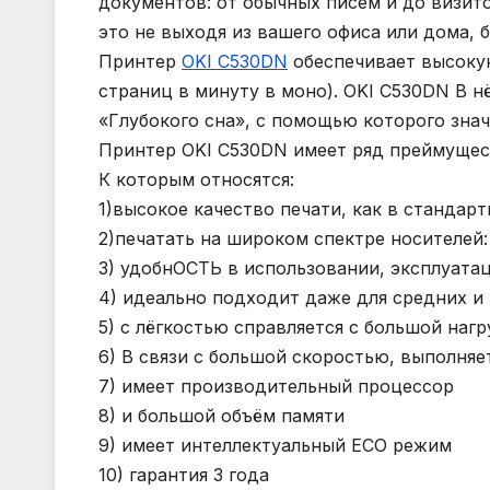
документов: от обычных писем и до визит
это не выходя из вашего офиса или дома, 
Принтер
OKI C530DN
обеспечивает высокую
страниц в минуту в моно). OKI C530DN В н
«Глубокого сна», с помощью которого знач
Принтер OKI C530DN имеет ряд преймущес
К которым относятся:
1)высокое качество печати, как в стандар
2)печатать на широком спектре носителей:
3) удобнОСТЬ в использовании, эксплуата
4) идеально подходит даже для средних и
5) с лёгкостью справляется с большой нагр
6) В связи с большой скоростью, выполняе
7) имеет производительный процессор
8) и большой объём памяти
9) имеет интеллектуальный ЕСО режим
10) гарантия 3 года