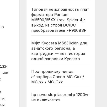
Типовая неисправность плат
форматера Pantum
M6500/65XX (rev. Spider 4):
выход из строя DC/DC
 о
преобразователя FR9608SP
МФУ Kyocera M6630cidn для
азиатского региона, а
картриджи — нет: история
одной заправки Kyocera
иджи
Про прошивку чипов
 все
абсорбера Canon MC-Cxx /
ж
MC-xx / MC-Gxx
в
hp neverstop laser mfp 1200w
сти
не включается.
 вы