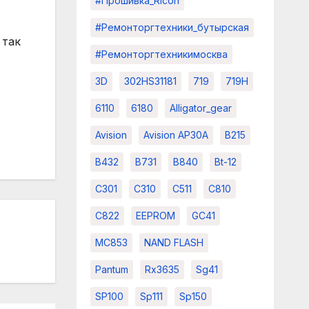
#прошивка_Ricoh
#ремонторгтехники_бутырская
 так
#ремонторгтехникимосква
3D
302HS31181
719
719H
6110
6180
Alligator_gear
Avision
Avision AP30A
B215
B432
B731
B840
Bt-12
C301
C310
C511
C810
C822
EEPROM
GC41
MC853
NAND FLASH
Pantum
Rx3635
Sg41
SP100
Sp111
Sp150