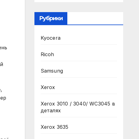
Рубрики
Kyocera
ень
Ricoh
ый
Samsung
Xerox
,
тер
Xerox 3010 / 3040/ WC3045 в
деталях
Xerox 3635