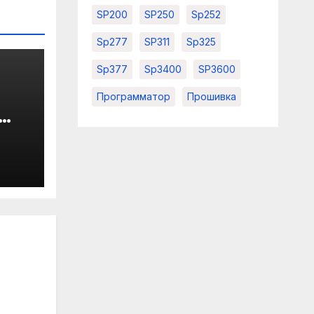
SP200
SP250
Sp252
Sp277
SP311
Sp325
Sp377
Sp3400
SP3600
а
Программатор
Прошивка