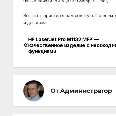
Языки печати PCL6 (XL3.0 &amp; PCL5c),
Вот этот принтер я вам советую. По всем 
и для дома.
HP LaserJet Pro M1132 MFP —
Навигация
качественное изделие c необход
по
функциями
записям
От
Администратор