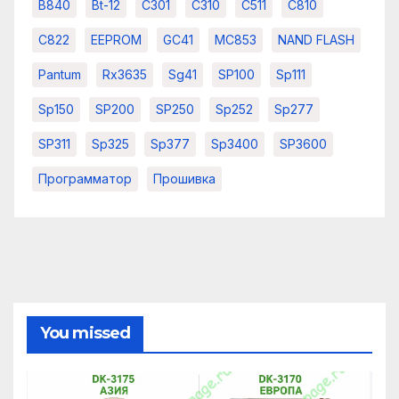
B840
Bt-12
C301
C310
C511
C810
C822
EEPROM
GC41
MC853
NAND FLASH
Pantum
Rx3635
Sg41
SP100
Sp111
Sp150
SP200
SP250
Sp252
Sp277
SP311
Sp325
Sp377
Sp3400
SP3600
Программатор
Прошивка
You missed