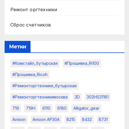
Ремонт оргтехники
Сброс счетчиков
Метки
#комстайл_бутырская
#прошивка_Ri100
#прошивка_Ricoh
#ремонторгтехники_бутырская
#ремонторгтехникимосква
3D
302HS31181
719
719H
6110
6180
Alligator_gear
Avision
Avision AP30A
B215
B432
B731