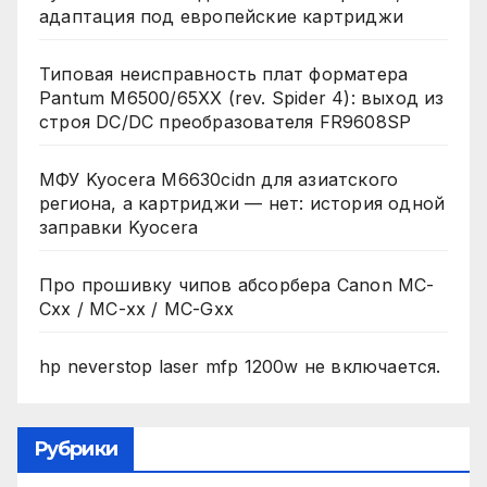
адаптация под европейские картриджи
Типовая неисправность плат форматера
Pantum M6500/65XX (rev. Spider 4): выход из
строя DC/DC преобразователя FR9608SP
МФУ Kyocera M6630cidn для азиатского
региона, а картриджи — нет: история одной
заправки Kyocera
Про прошивку чипов абсорбера Canon MC-
Cxx / MC-xx / MC-Gxx
hp neverstop laser mfp 1200w не включается.
Рубрики