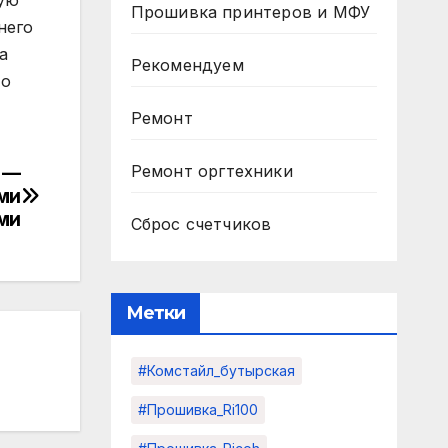
ную
Прошивка принтеров и МФУ
него
а
Рекомендуем
то
Ремонт
Ремонт оргтехники
P —
ми
ми
Сброс счетчиков
Метки
#комстайл_бутырская
#прошивка_Ri100