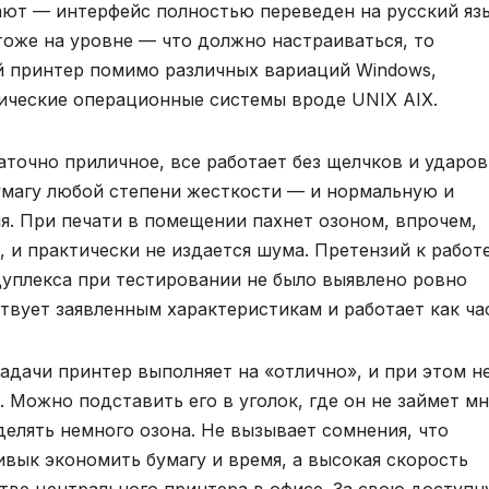
ают — интерфейс полностью переведен на русский язы
оже на уровне — что должно настраиваться, то
ый принтер помимо различных вариаций Windows,
ические операционные системы вроде UNIX AIX.
аточно приличное, все работает без щелчков и ударов
умагу любой степени жесткости — и нормальную и
я. При печати в помещении пахнет озоном, впрочем,
, и практически не издается шума. Претензий к работ
уплекса при тестировании не было выявлено ровно
ствует заявленным характеристикам и работает как ча
адачи принтер выполняет на «отлично», и при этом н
. Можно подставить его в уголок, где он не займет м
ыделять немного озона. Не вызывает сомнения, что
вык экономить бумагу и время, а высокая скорость