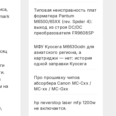
иса,
Типовая неисправность плат
форматера Pantum
mark
M6500/65XX (rev. Spider 4):
выход из строя DC/DC
преобразователя FR9608SP
МФУ Kyocera M6630cidn для
есяц
азиатского региона, а
картриджи — нет: история
одной заправки Kyocera
ги
и.
Про прошивку чипов
я
абсорбера Canon MC-Cxx /
м на
MC-xx / MC-Gxx
hp neverstop laser mfp 1200w
,
не включается.