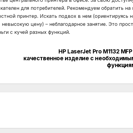
стве центрального принтера в офисе. За свою доступ
кателен для потребителей. Рекомендуем обратить на 
стной принтер. Искать подвох в нем (ориентируясь н
 невысокую цену) – неблагодарное занятие. Это прос
ьги с кучей разных функций.
HP LaserJet Pro M1132 MF
качественное изделие c необходимы
функция