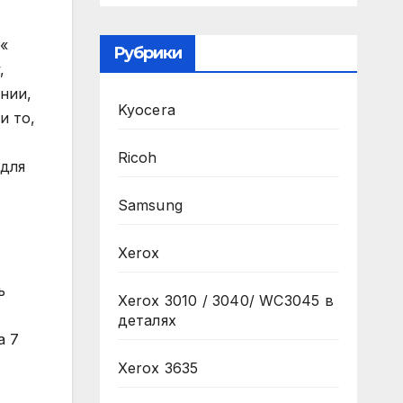
 «
Рубрики
,
ении,
Kyocera
и то,
Ricoh
 для
Samsung
Xerox
ь
Xerox 3010 / 3040/ WC3045 в
деталях
а 7
Xerox 3635