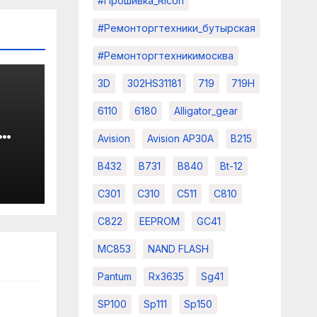
#прошивка_Ricoh
#ремонторгтехники_бутырская
#ремонторгтехникимосква
3D
302HS31181
719
719H
6110
6180
Alligator_gear
а
Avision
Avision AP30A
B215
B432
B731
B840
Bt-12
C301
C310
C511
C810
C822
EEPROM
GC41
MC853
NAND FLASH
Pantum
Rx3635
Sg41
SP100
Sp111
Sp150