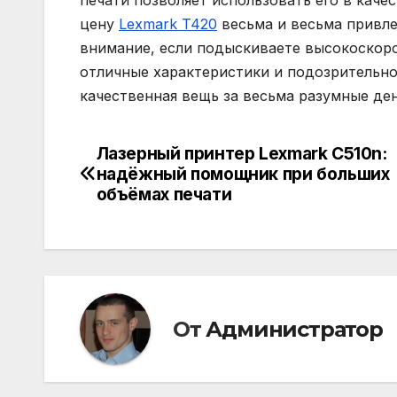
печати позволяет использовать его в каче
цену
Lexmark T420
весьма и весьма привле
внимание, если подыскиваете высокоскоро
отличные характеристики и подозрительно
качественная вещь за весьма разумные ден
Лазерный принтер Lexmark C510n:
Навигация
надёжный помощник при больших
по
объёмах печати
записям
От
Администратор