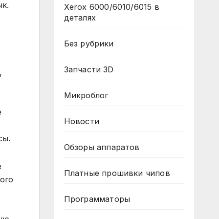
к.
Xerox 6000/6010/6015 в
деталях
Без рубрики
Запчасти 3D
,
Микроблог
е
Новости
сы.
Обзоры аппаратов
е
Платные прошивки чипов
ного
Программаторы