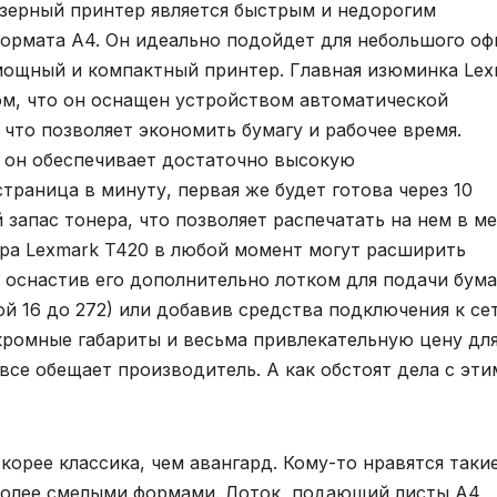
зерный принтер является быстрым и недорогим
ормата А4. Он идеально подойдет для небольшого оф
 мощный и компактный принтер. Главная изюминка Lex
ом, что он оснащен устройством автоматической
 что позволяет экономить бумагу и рабочее время.
 он обеспечивает достаточно высокую
траница в минуту, первая же будет готова через 10
запас тонера, что позволяет распечатать на нем в м
ера Lexmark T420 в любой момент могут расширить
оснастив его дополнительно лотком для подачи бума
вой 16 до 272) или добавив средства подключения к сет
кромные габариты и весьма привлекательную цену дл
все обещает производитель. А как обстоят дела с эти
корее классика, чем авангард. Кому-то нравятся такие
с более смелыми формами. Лоток, подающий листы A4