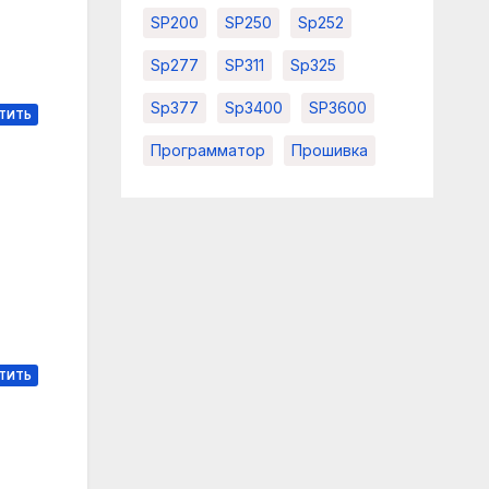
SP200
SP250
Sp252
Sp277
SP311
Sp325
Sp377
Sp3400
SP3600
ТИТЬ
Программатор
Прошивка
ТИТЬ