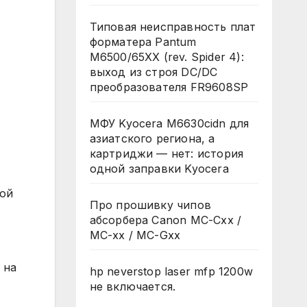
Типовая неисправность плат
форматера Pantum
M6500/65XX (rev. Spider 4):
выход из строя DC/DC
преобразователя FR9608SP
МФУ Kyocera M6630cidn для
азиатского региона, а
картриджи — нет: история
одной заправки Kyocera
ой
Про прошивку чипов
абсорбера Canon MC-Cxx /
MC-xx / MC-Gxx
 на
hp neverstop laser mfp 1200w
не включается.