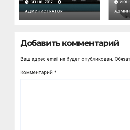
СЕН 18, 2017
ИЮН 1
Canon iR2202
при
Cano
АДМИНИСТРАТОР
АДМИН
MF41
/418
Добавить комментарий
Ваш адрес email не будет опубликован.
Обяза
Комментарий
*