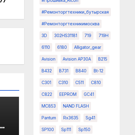
277
#прошивка_Ricoh
#ремонторгтехники_бутырская
#ремонторгтехникимосква
3D
302HS31181
719
719H
6110
6180
Alligator_gear
Avision
Avision AP30A
B215
B432
B731
B840
Bt-12
C301
C310
C511
C810
C822
EEPROM
GC41
MC853
NAND FLASH
а
Pantum
Rx3635
Sg41
SP100
Sp111
Sp150