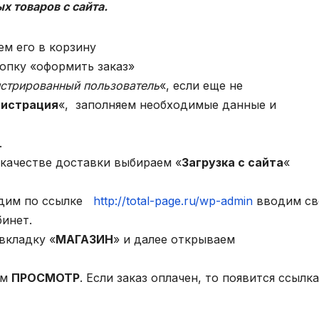
х товаров с сайта.
м его в корзину
опку «оформить заказ»
истрированный пользователь
«, если еще не
гистрация
«, заполняем необходимые данные и
.
 качестве доставки выбираем «
Загрузка с сайта
«
ходим по ссылке
http://total-page.ru/wp-admin
вводим св
бинет.
вкладку «
МАГАЗИН
» и далее открываем
ем
ПРОСМОТР
. Если заказ оплачен, то появится ссылка