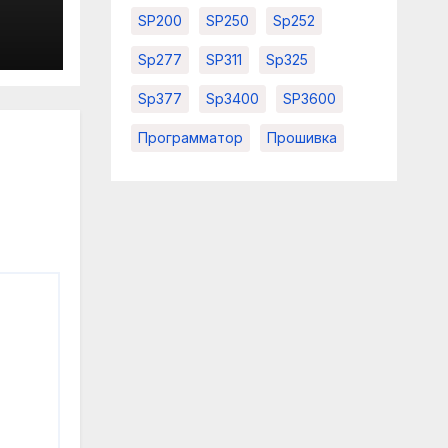
SP200
SP250
Sp252
Sp277
SP311
Sp325
Sp377
Sp3400
SP3600
Программатор
Прошивка