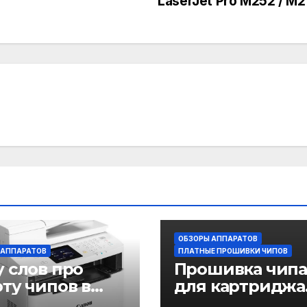
LaserJet Pro M252 / M
ОБЗОРЫ АППАРАТОВ
 АППАРАТОВ
ПЛАТНЫЕ ПРОШИВКИ ЧИПОВ
 слов про
Прошивка чип
ту чипов в
для картриджа
ой линейке
Ricoh SP C250