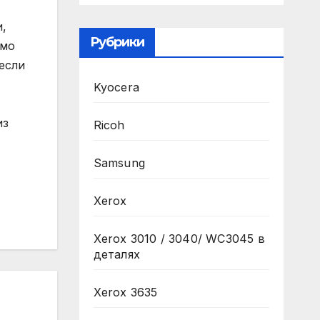
,
Рубрики
имо
если
Kyocera
из
Ricoh
Samsung
Xerox
Xerox 3010 / 3040/ WC3045 в
деталях
Xerox 3635