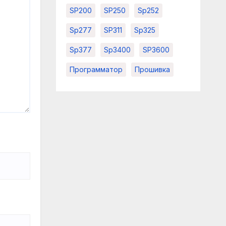
SP200
SP250
Sp252
Sp277
SP311
Sp325
Sp377
Sp3400
SP3600
Программатор
Прошивка