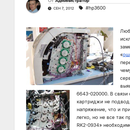
От
Администратор
#hp3600
СЕН 7, 2012
Люб
иск
зам
«
ош
пер
чем
сер
выя
6643-020000.
В связи
картриджи не подводи
напряжение, что и пр
легко, но не все так 
RK2-0934» необходимо