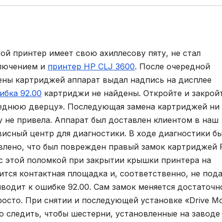
ой принтер имеет свою ахиллесову пяту, не стал
лючением и
принтер HP CLJ 3600
. После очередной
ены картриджей аппарат выдал надпись на дисплее
ибка 92.00
картриджи не найдены. Откройте и закрой
еднюю дверцу». Последующая замена картриджей ни 
у не привела. Аппарат был доставлен клиентом в наш
висный центр для диагностики. В ходе диагностики б
влено, что был поврежден правый замок картриджей 
 с этой поломкой при закрытии крышки принтера на
тся контактная площадка и, соответственно, не пода
иводит к ошибке 92.00. Сам замок меняется достаточн
просто. При снятии и последующей установке «Drive M
 следить, чтобы шестерни, установленные на заводе