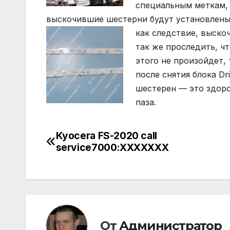
специальным меткам, 
выскочившие шестерни будут установлены 
как следствие, выско
так же проследить, ч
этого не произойдет,
после снятия блока D
шестерен — это здоро
паза.
Kyocera FS-2020 call
Навигация
service7000:XXXXXXX
по
записям
От
Администратор