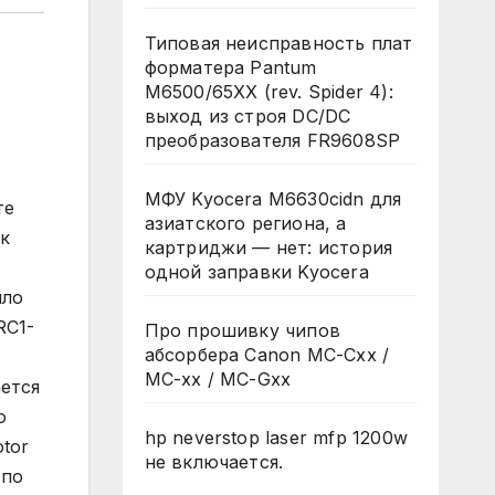
Типовая неисправность плат
форматера Pantum
M6500/65XX (rev. Spider 4):
выход из строя DC/DC
преобразователя FR9608SP
МФУ Kyocera M6630cidn для
те
азиатского региона, а
к
картриджи — нет: история
одной заправки Kyocera
ыло
RC1-
Про прошивку чипов
абсорбера Canon MC-Cxx /
MC-xx / MC-Gxx
ется
о
hp neverstop laser mfp 1200w
otor
не включается.
 по