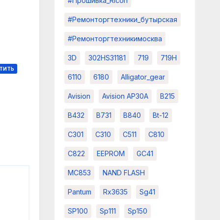
#прошивка_Ricoh
#ремонторгтехники_бутырская
#ремонторгтехникимосква
3D
302HS31181
719
719H
ТИТЬ
6110
6180
Alligator_gear
Avision
Avision AP30A
B215
B432
B731
B840
Bt-12
C301
C310
C511
C810
C822
EEPROM
GC41
MC853
NAND FLASH
Pantum
Rx3635
Sg41
SP100
Sp111
Sp150