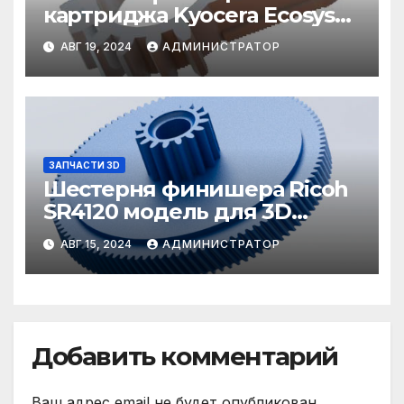
картриджа Kyocera Ecosys
M6630 3d модель для
АВГ 19, 2024
АДМИНИСТРАТОР
печати
ЗАПЧАСТИ 3D
Шестерня финишера Ricoh
SR4120 модель для 3D
печати
АВГ 15, 2024
АДМИНИСТРАТОР
Добавить комментарий
Ваш адрес email не будет опубликован.