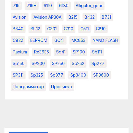
719
719H
6110
6180
Alligator_gear
Avision
Avision AP30A
B215
B432
B731
B840
Bt-12
C301
C310
C511
C810
C822
EEPROM
GC41
MC853
NAND FLASH
Pantum
Rx3635
Sg41
SP100
Sp111
Sp150
SP200
SP250
Sp252
Sp277
SP311
Sp325
Sp377
Sp3400
SP3600
Программатор
Прошивка