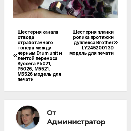
Шестерня канала
Шестерня планки
Навигация
отвода
ролика протяжки
отработанного
дуплекса Brother
по
тонера между
LY2452001 3D
черным Drum unit и
модель для печати
записям
лентой переноса
Kyocera P5021,
P5026, M5521,
M5526 модель для
печати
От
Администратор