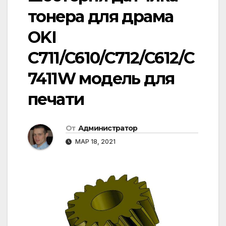
тонера для драма
OKI
C711/C610/C712/C612/C
7411W модель для
печати
От
Администратор
МАР 18, 2021