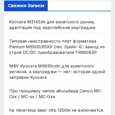
Свежие Записи
Kyocera M3145dn для азиатского рынка,
адаптация под европейские картриджи
Типовая неисправность плат форматера
Pantum M6500/65XX (rev. Spider 4): выход из
строя DC/DC преобразователя FR9608SP
МФУ Kyocera M6630cidn для азиатского
региона, а картриджи — нет: история одной
заправки Kyocera
Про прошивку чипов абсорбера Canon MC-
Cxx / MC-xx / MC-Gxx
hp neverstop laser mfp 1200w не включается.