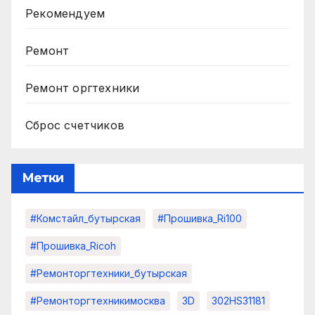
Рекомендуем
Ремонт
Ремонт оргтехники
Сброс счетчиков
Метки
#комстайл_бутырская
#прошивка_Ri100
#прошивка_Ricoh
#ремонторгтехники_бутырская
#ремонторгтехникимосква
3D
302HS31181