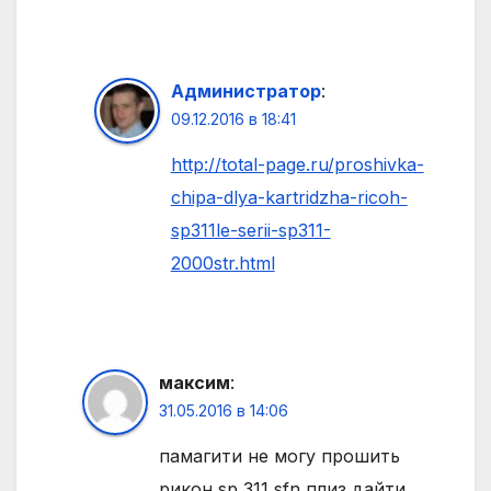
Администратор
:
09.12.2016 в 18:41
http://total-page.ru/proshivka-
chipa-dlya-kartridzha-ricoh-
sp311le-serii-sp311-
2000str.html
максим
:
31.05.2016 в 14:06
памагити не могу прошить
рикон sp 311 sfn плиз дайти