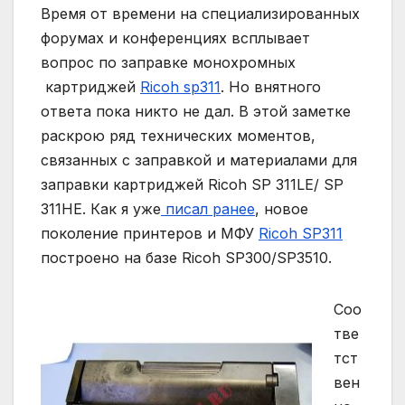
Время от времени на специализированных
форумах и конференциях всплывает
вопрос по заправке монохромных
картриджей
Ricoh sp311
. Но внятного
ответа пока никто не дал. В этой заметке
раскрою ряд технических моментов,
связанных с заправкой и материалами для
заправки картриджей Ricoh SP 311LE/ SP
311HE. Как я уже
писал ранее
, новое
поколение принтеров и МФУ
Ricoh SP311
построено на базе Ricoh SP300/SP3510.
Соо
тве
тст
вен