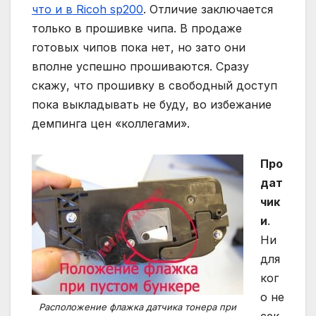
что и в Ricoh sp200
. Отличие заключается
только в прошивке чипа. В продаже
готовых чипов пока нет, но зато они
вполне успешно прошиваются. Сразу
скажу, что прошивку в свободный доступ
пока выкладывать не буду, во избежание
демпинга цен «коллегами».
Про
дат
чик
и
.
Ни
для
ког
о не
Расположение флажка датчика тонера при