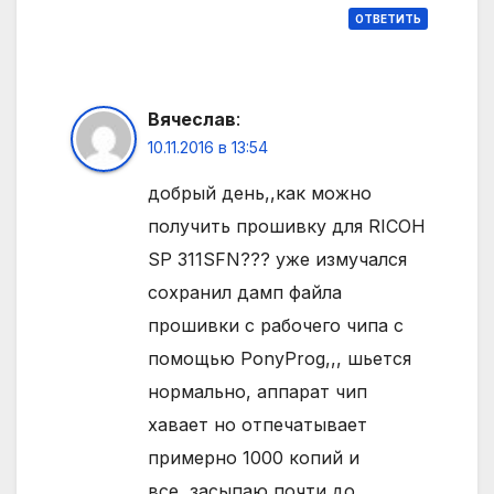
ОТВЕТИТЬ
Вячеслав
:
10.11.2016 в 13:54
добрый день,,как можно
получить прошивку для RICOH
SP 311SFN??? уже измучался
сохранил дамп файла
прошивки с рабочего чипа c
помощью PonyProg,,, шьется
нормально, аппарат чип
хавает но отпечатывает
примерно 1000 копий и
все,,засыпаю почти до