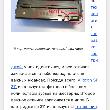
но,
тех
нол
оги
я
зап
рав
ки
В картридже используется новый вид чипа
кар
три
джей
у них идентичная, и все отличие
заключается в небольших, но очень
важных нюансах. Прежде всего, у
Ricoh SP
311
используется фотовал с большим
количеством зубьев на шестерне. Второе
важное отличие заключается в чипе. В
картридже sp 311 используется
тот же чип,