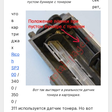
сек
пустом бункере с тонером
рет,
что
в
кар
три
джа
х
Rico
h
SP3
00
/
340
0 /
Вот так выглядит в реальности датчик
350
тонера в картридже.
0 /
311 используется датчик тонера. Но вот