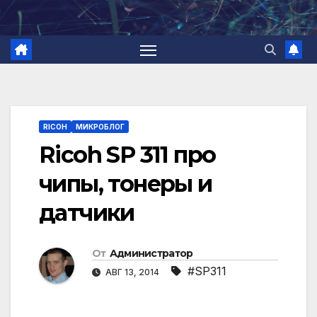
Перейти
к
содержимому
RICOH
МИКРОБЛОГ
Ricoh SP 311 про
чипы, тонеры и
датчики
От
Администратор
#SP311
АВГ 13, 2014