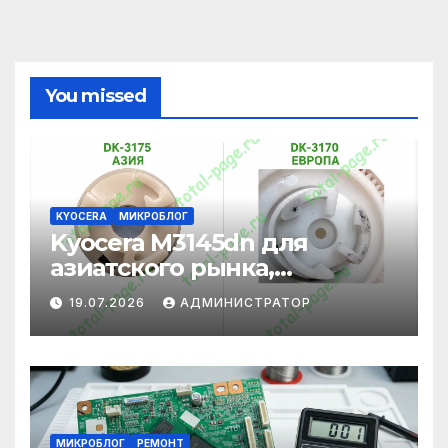
You missed
KYOCERA
МИКРОБЛОГ
Kyocera M3145dn для
азиатского рынка,
адаптация под
19.07.2026
АДМИНИСТРАТОР
европейские картриджи
МИКРОБЛОГ
РЕМОНТ