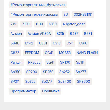
#ремонторгтехники_бутырская
#ремонторгтехникимосква
3D
302HS31181
719
719H
6110
6180
Alligator_gear
Avision
Avision AP30A
B215
B432
B731
B840
Bt-12
C301
C310
C511
C810
C822
EEPROM
GC41
MC853
NAND FLASH
Pantum
Rx3635
Sg41
SP100
Sp111
Sp150
SP200
SP250
Sp252
Sp277
SP311
Sp325
Sp377
Sp3400
SP3600
Программатор
Прошивка