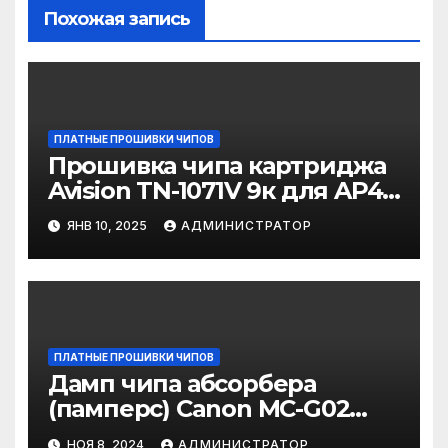
Похожая запись
ПЛАТНЫЕ ПРОШИВКИ ЧИПОВ
Прошивка чипа картриджа
Avision TN-1071V 9к для AP40
/ AM40Q / AM40A / AM40A
ЯНВ 10, 2025
АДМИНИСТРАТОР
для прошивки на
программаторе
ПЛАТНЫЕ ПРОШИВКИ ЧИПОВ
Дамп чипа абсорбера
(памперс) Canon MC-G02
для прошивки
НОЯ 8, 2024
АДМИНИСТРАТОР