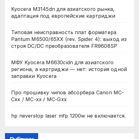
Kyocera M3145dn для азиатского рынка,
адаптация под европейские картриджи
Типовая неисправность плат форматера
Pantum M6500/65XX (rev. Spider 4): выход из
строя DC/DC преобразователя FR9608SP
МФУ Kyocera M6630cidn для азиатского
региона, а картриджи — нет: история одной
заправки Kyocera
Про прошивку чипов абсорбера Canon MC-
Cxx / MC-xx / MC-Gxx
hp neverstop laser mfp 1200w не включается.