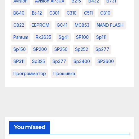
Avision
Avision AP30A
B215
B432
B731
B840
Bt-12
C301
C310
C511
C810
C822
EEPROM
GC41
MC853
NAND FLASH
Pantum
Rx3635
Sg41
SP100
Sp111
Sp150
SP200
SP250
Sp252
Sp277
SP311
Sp325
Sp377
Sp3400
SP3600
Программатор
Прошивка
You missed