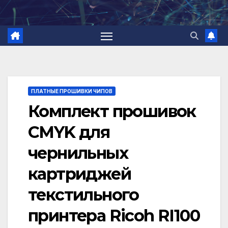
Перейти
к
содержимому
ПЛАТНЫЕ ПРОШИВКИ ЧИПОВ
Комплект прошивок
CMYK для
чернильных
картриджей
текстильного
принтера Ricoh RI100