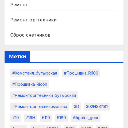
Ремонт
Ремонт оргтехники
Сброс счетчиков
Метки
#комстайл_бутырская
#прошивка_Ri100
#прошивка_Ricoh
#ремонторгтехники_бутырская
#ремонторгтехникимосква
3D
302HS31181
719
719H
6110
6180
Alligator_gear