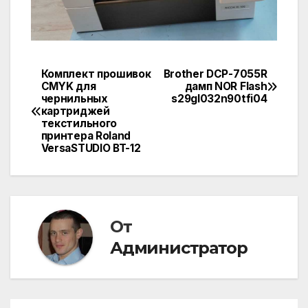
Комплект прошивок
Brother DCP-7055R
Навигация
CMYK для
дамп NOR Flash
чернильных
s29gl032n90tfi04
по
картриджей
текстильного
записям
принтера Roland
VersaSTUDIO BT-12
От
Администратор