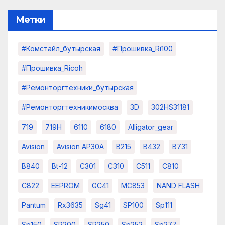
Метки
#комстайл_бутырская
#прошивка_Ri100
#прошивка_Ricoh
#ремонторгтехники_бутырская
#ремонторгтехникимосква
3D
302HS31181
719
719H
6110
6180
Alligator_gear
Avision
Avision AP30A
B215
B432
B731
B840
Bt-12
C301
C310
C511
C810
C822
EEPROM
GC41
MC853
NAND FLASH
Pantum
Rx3635
Sg41
SP100
Sp111
Sp150
SP200
SP250
Sp252
Sp277