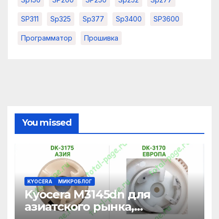
SP311
Sp325
Sp377
Sp3400
SP3600
Программатор
Прошивка
You missed
KYOCERA
МИКРОБЛОГ
Kyocera M3145dn для
азиатского рынка,
адаптация под