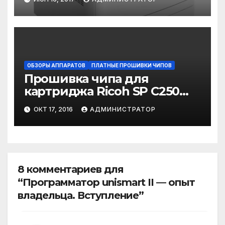
MF411dw /416dw /418x /419x
ОБЗОРЫ АППАРАТОВ
ПЛАТНЫЕ ПРОШИВКИ ЧИПОВ
Прошивка чипа для
картриджа Ricoh SP C250
CMYK
ОКТ 17, 2016
АДМИНИСТРАТОР
8 комментариев для
“Программатор unismart II — опыт
владельца. Вступление”