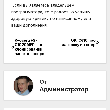
Если вы являетесь владельцем
программатора, то с радостью услышу
здоровую критику по написанному или
ваши дополнения.
Kyocera FS-
OKI C610 про
Навигация
C1020MFP — о
заправку и тонер
клонировании,
по
чипах и тонере
записям
От
Администратор