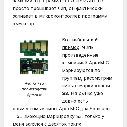
замками. Программатор UNISMART не
просто прошивает чип, он фактически
заливает в микроконтроллер программу
эмулятор.
Вот небольшой
пример
. Чипы
произведенные
компанией ApexMIC
маркируются по
группам, рассмотрим
Чип тип s3
чипы с маркировкой
производства
S3.
На рынке уже
Apexmic
давно есть
совместимые чипы ApexMIC для Samsung
115L имеющие маркировку S3, только у
меня валялся с десяток таких