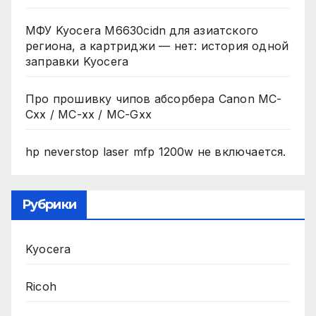
МФУ Kyocera M6630cidn для азиатского
региона, а картриджи — нет: история одной
заправки Kyocera
Про прошивку чипов абсорбера Canon MC-
Cxx / MC-xx / MC-Gxx
hp neverstop laser mfp 1200w не включается.
Рубрики
Kyocera
Ricoh