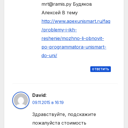
mrt@ramis.ру Будяков
Алексей В тему
http://www.apexunismart.ru/faq
/problemy-i-ikh-
reshenie/mozhno-li-obnovit-
po-programmatora-unismart-
do-uni/
ОТВЕТИТЬ
David
:
09.11.2015 в 16:19
Здравствуйте, подскажите
пожалуйста стоимость