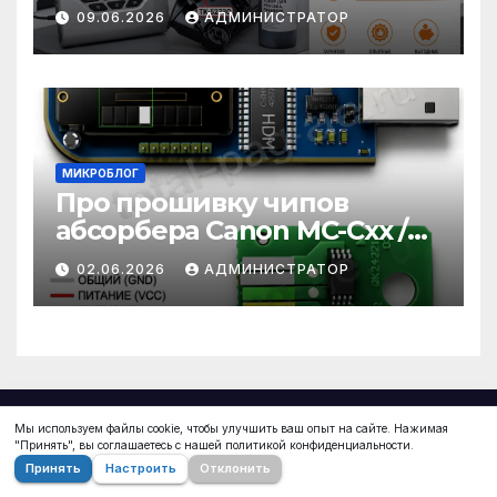
картриджи — нет: история
09.06.2026
АДМИНИСТРАТОР
одной заправки Kyocera
МИКРОБЛОГ
Про прошивку чипов
абсорбера Canon MC-Cxx /
MC-xx / MC-Gxx
02.06.2026
АДМИНИСТРАТОР
Мы используем файлы cookie, чтобы улучшить ваш опыт на сайте. Нажимая
"Принять", вы соглашаетесь с нашей политикой конфиденциальности.
Узнайте всё о ремонте и обслуживании принтеров
Принять
Настроить
Отклонить
на сайте total-page.ru. Полезные советы,