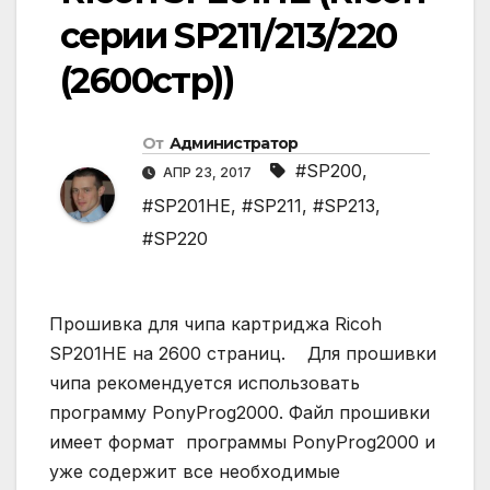
серии SP211/213/220
(2600стр))
От
Администратор
#SP200
,
АПР 23, 2017
#SP201HE
,
#SP211
,
#SP213
,
#SP220
Прошивка для чипа картриджа Ricoh
SP201HE на 2600 страниц. Для прошивки
чипа рекомендуется использовать
программу PonyProg2000. Файл прошивки
имеет формат программы PonyProg2000 и
уже содержит все необходимые