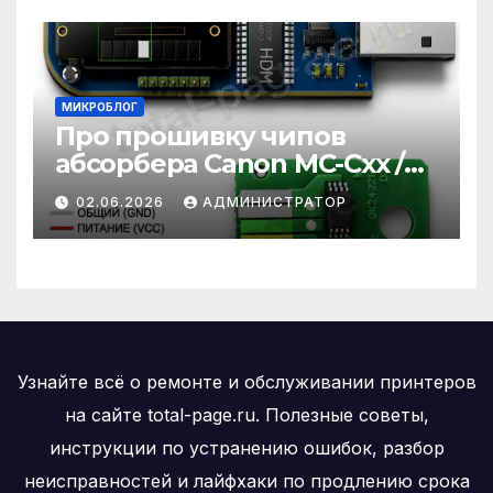
МИКРОБЛОГ
Про прошивку чипов
абсорбера Canon MC-Cxx /
MC-xx / MC-Gxx
02.06.2026
АДМИНИСТРАТОР
Узнайте всё о ремонте и обслуживании принтеров
на сайте total-page.ru. Полезные советы,
инструкции по устранению ошибок, разбор
неисправностей и лайфхаки по продлению срока