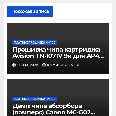
Похожая запись
ПЛАТНЫЕ ПРОШИВКИ ЧИПОВ
Прошивка чипа картриджа
Avision TN-1071V 9к для AP40
/ AM40Q / AM40A / AM40A
ЯНВ 10, 2025
АДМИНИСТРАТОР
для прошивки на
программаторе
ПЛАТНЫЕ ПРОШИВКИ ЧИПОВ
Дамп чипа абсорбера
(памперс) Canon MC-G02