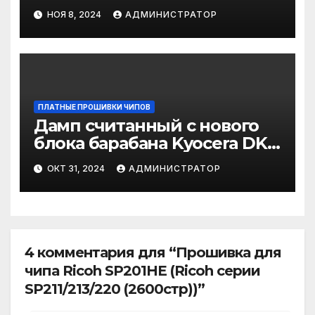
для прошивки
НОЯ 8, 2024
АДМИНИСТРАТОР
ПЛАТНЫЕ ПРОШИВКИ ЧИПОВ
Дамп считанный с нового
блока барабана Kyocera DK-
8350
ОКТ 31, 2024
АДМИНИСТРАТОР
4 комментария для “Прошивка для
чипа Ricoh SP201HE (Ricoh серии
SP211/213/220 (2600стр))”