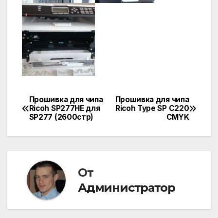
Прошивка для чипа
Прошивка для чипа
Навигация
Ricoh SP277HE для
Ricoh Type SP C220
SP277 (2600стр)
CMYK
по
записям
От
Администратор