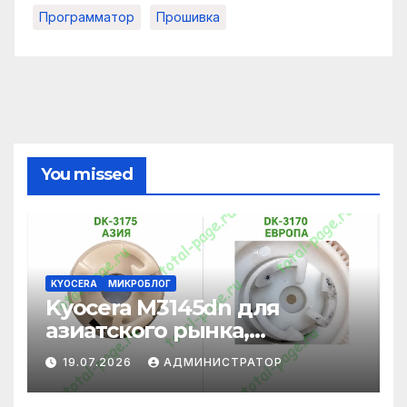
Программатор
Прошивка
You missed
KYOCERA
МИКРОБЛОГ
Kyocera M3145dn для
азиатского рынка,
адаптация под
19.07.2026
АДМИНИСТРАТОР
европейские картриджи