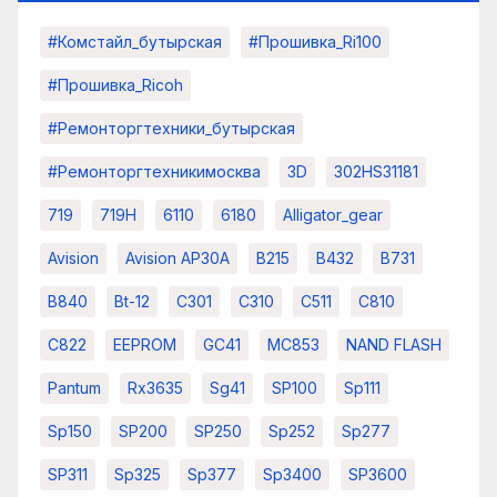
#комстайл_бутырская
#прошивка_Ri100
#прошивка_Ricoh
#ремонторгтехники_бутырская
#ремонторгтехникимосква
3D
302HS31181
719
719H
6110
6180
Alligator_gear
Avision
Avision AP30A
B215
B432
B731
B840
Bt-12
C301
C310
C511
C810
C822
EEPROM
GC41
MC853
NAND FLASH
Pantum
Rx3635
Sg41
SP100
Sp111
Sp150
SP200
SP250
Sp252
Sp277
SP311
Sp325
Sp377
Sp3400
SP3600