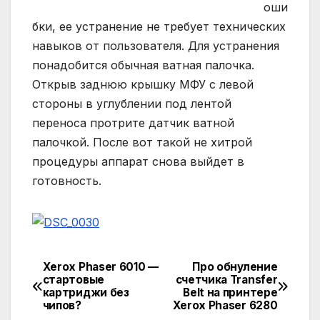
оши
бки, ее устранение не требует технических
навыков от пользователя. Для устранения
понадобится обычная ватная палочка.
Открыв заднюю крышку МФУ с левой
стороны в углублении под лентой
переноса протрите датчик ватной
палочкой. После вот такой не хитрой
процедуры аппарат снова выйдет в
готовность.
Xerox Phaser 6010 —
Про обнуление
Навигация
стартовые
счетчика Transfer
картриджи без
Belt на принтере
по
чипов?
Xerox Phaser 6280