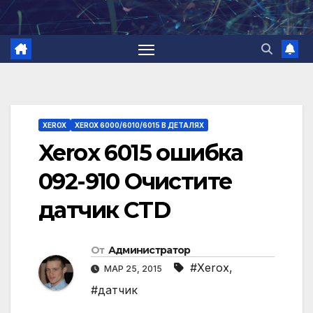
Перейти
к
содержимому
XEROX
XEROX 6000/6010/6015 В ДЕТАЛЯХ
Xerox 6015 ошибка
092-910 Очистите
датчик CTD
От
Администратор
#Xerox
,
МАР 25, 2015
#датчик