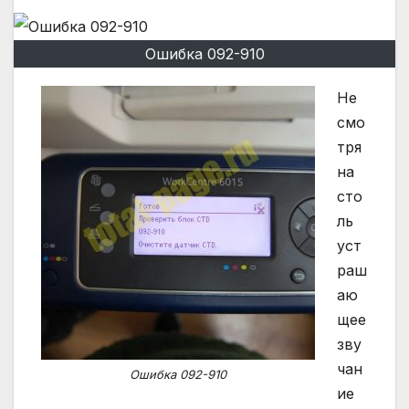
Ошибка 092-910
Не
смо
тря
на
сто
ль
уст
раш
аю
щее
зву
чан
Ошибка 092-910
ие