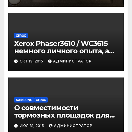
XEROX
Xerox Phaser3610 / WC3615
немного личного опыта, а
так же про тонер и чипы
ОКТ 13, 2015
АДМИНИСТРАТОР
SAMSUNG
XEROX
О совместимости
тормозных площадок для
принтеров и МФУ
ИЮЛ 31, 2015
АДМИНИСТРАТОР
Samsung/Xerox